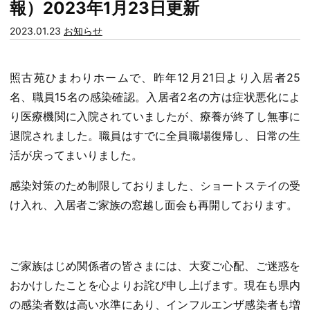
報）2023年1月23日更新
カ
2023.01.23
お知らせ
テ
ゴ
照古苑ひまわりホームで、昨年12月21日より入居者25
リー:
名、職員15名の感染確認。入居者2名の方は症状悪化によ
り医療機関に入院されていましたが、療養が終了し無事に
退院されました。職員はすでに全員職場復帰し、日常の生
活が戻ってまいりました。
感染対策のため制限しておりました、ショートステイの受
け入れ、入居者ご家族の窓越し面会も再開しております。
ご家族はじめ関係者の皆さまには、大変ご心配、ご迷惑を
おかけしたことを心よりお詫び申し上げます。現在も県内
の感染者数は高い水準にあり、インフルエンザ感染者も増