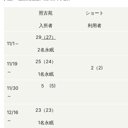
照古苑
ショート
入所者
利用者
29
（27）
11/1～
2名永眠
25（24）
11/19
2（2)
～
1名永眠
５ (5)
11/30
～
23（23）
12/16
～
1名永眠