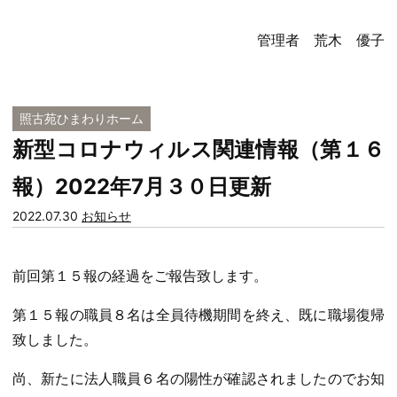
管理者 荒木 優子
照古苑ひまわりホーム
新型コロナウィルス関連情報（第１６
報）2022年7月３０日更新
カ
2022.07.30
お知らせ
テ
ゴ
前回第１５報の経過をご報告致します。
リー:
第１５報の職員８名は全員待機期間を終え、既に職場復帰
致しました。
尚、新たに法人職員６名の陽性が確認されましたのでお知