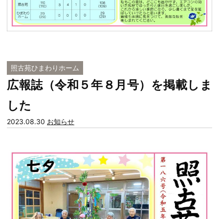
照古苑ひまわりホーム
広報誌（令和５年８月号）を掲載しま
した
カ
2023.08.30
お知らせ
テ
ゴ
リー: