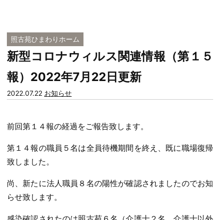
照古苑ひまわりホーム
新型コロナウィルス関連情報（第１５
報）2022年7月22日更新
カ
2022.07.22
お知らせ
テ
ゴ
前回第１４報の経過をご報告致します。
リー:
第１４報の職員５名は全員待機期間を終え、既に職場復帰
致しました。
尚、新たに法人職員８名の陽性が確認されましたのでお知
らせ致します。
感染確認されたのは照古苑６名（介護士２名、介護士以外