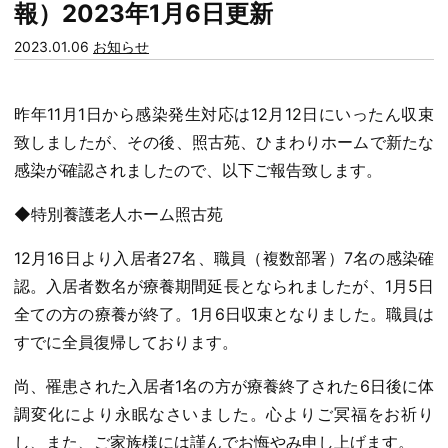
報）2023年1月6日更新
カ
2023.01.06
お知らせ
テ
ゴ
昨年11月1日から感染発生対応は12月12日にいったん収束
リー:
致しましたが、その後、照古苑、ひまわりホームで新たな
感染が確認されましたので、以下ご報告致します。
◆特別養護老人ホーム照古苑
12月16日より入居者27名、職員（複数部署）7名の感染確
認。入居者数名が療養期間延長となられましたが、1月5日
全ての方の療養が終了。1月6日収束となりました。職員は
すでに全員復帰しております。
尚、罹患された入居者1名の方が療養終了された6日後に体
調変化により永眠なさいました。心よりご冥福をお祈り
し、また、ご家族様には謹んでお悔やみ申し上げます。