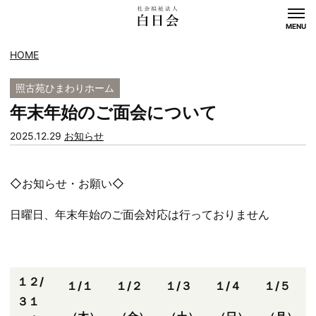
MENU
HOME
照古苑ひまわりホーム
年末年始のご面会について
カ
2025.12.29
お知らせ
テ
ゴ
◇お知らせ・お願い◇
リー:
日曜日、年末年始のご面会対応は行っておりません
１２/
１/１
１/２
１/３
１/４
１/５
３１