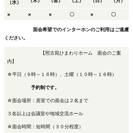
（木）
（金）
（土）
（日）
（月）
（水）
×
×
×
〇
×
〇
面会希望でのインターホンのご利用はご遠慮
ください。
【照古苑ひまわりホーム 面会のご案
内】
☆平日（９時～１６時）、土曜（１０時～１６時）
予約制です。
☆面会場所：居室での面会は２名まで
３名以上は会議室や地域交流ホール
☆面会時間：短時間（３０分程度）