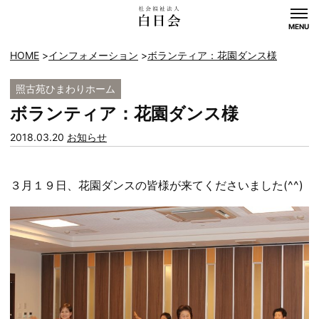
MENU
HOME
インフォメーション
ボランティア：花園ダンス様
照古苑ひまわりホーム
ボランティア：花園ダンス様
カ
2018.03.20
お知らせ
テ
ゴ
３月１９日、花園ダンスの皆様が来てくださいました(^^)
リー: