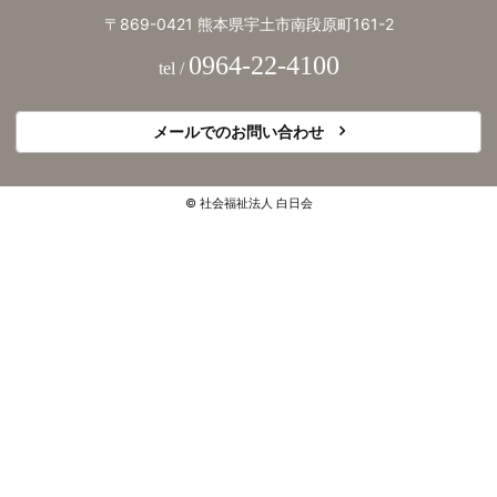
設
〒869-0421 熊本県宇土市南段原町161-2
見
0964-22-4100
tel /
学
や
メールでのお問い合わせ
サー
ビ
ス
© 社会福祉法人 白日会
に
関
す
る
お
問
い
合
わ