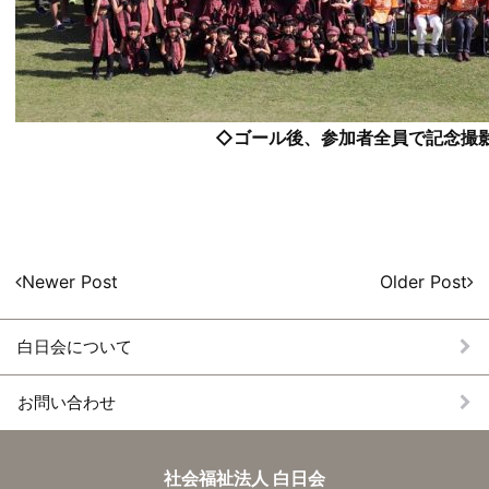
◇ゴール後、参加者全員で記念撮
投
Newer Post
Older Post
稿
ナ
白日会について
ビ
ゲー
お問い合わせ
ショ
ン
施
社会福祉法人 白日会