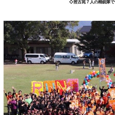
◇照古苑７人の精鋭隊で