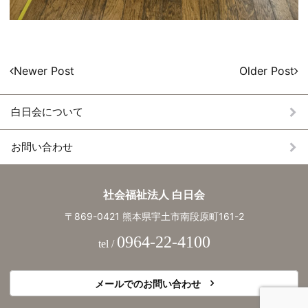
投
Newer Post
Older Post
稿
ナ
白日会について
ビ
ゲー
お問い合わせ
ショ
ン
施
社会福祉法人 白日会
設
〒869-0421 熊本県宇土市南段原町161-2
見
0964-22-4100
tel /
学
や
メールでのお問い合わせ
サー